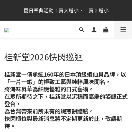
桂新堂首次跨海登台加入會員享100元,會員生日禮金
夏日祭典活動：買大贈小．　買２贈小
200元
桂新堂首次跨海登台加入會員享100元,會員生日禮金
200元
桂新堂2026快閃巡迴
桂新堂—傳承逾160年的日本頂級蝦仙貝品牌，以
「一片一蝦」的極致工藝與純粹風味聞名，
將海味昇華為細緻優雅的日式藝術。
在眾所期待之下，桂新堂以沉穩而高端的姿態正式
登台，
為台灣帶來前所未有的蝦煎餅體驗。
快閃櫃位與最新消息將不定期更新於此，敬請期
待。